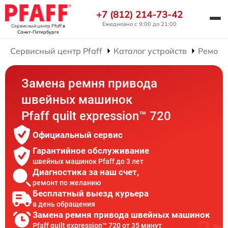
+7 (812) 214-73-42
Ежедневно с 9:00 до 21:00
Сервисный центр Pfaff
в
Санкт-Петербурге
Сервисный центр Pfaff
Каталог устройств
Ремонт
Замена ремня привода
швейных машинок
Pfaff quilt expression™ 720
Официальный сервис
Гарантийное обслуживание
швейных машинок Pfaff до 3 лет
Диагностика за наш счет,
ремонт по желанию
Бесплатный выезд курьера
в день обращения
Замена ремня привода швейных машинок
Pfaff quilt expression™ 720 от 35 минут